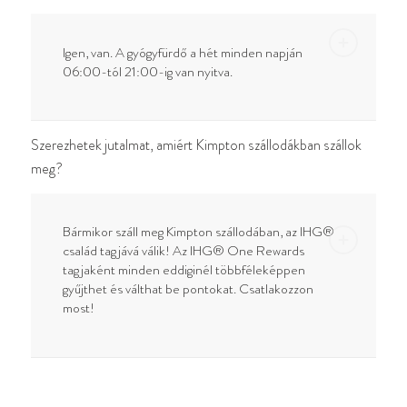
Igen, van. A gyógyfürdő a hét minden napján
06:00-tól 21:00-ig van nyitva.
Szerezhetek jutalmat, amiért Kimpton szállodákban szállok
meg?
Bármikor száll meg Kimpton szállodában, az IHG®
család tagjává válik! Az IHG® One Rewards
tagjaként minden eddiginél többféleképpen
gyűjthet és válthat be pontokat. Csatlakozzon
most!