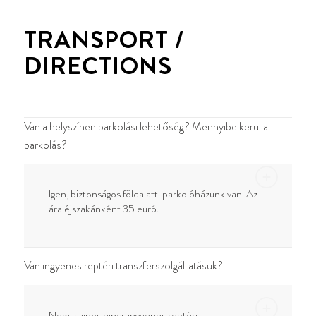
TRANSPORT /
DIRECTIONS
Van a helyszínen parkolási lehetőség? Mennyibe kerül a
parkolás?
Igen, biztonságos földalatti parkolóházunk van. Az
ára éjszakánként 35 euró.
Van ingyenes reptéri transzferszolgáltatásuk?
Nem, sajnos nincs ingyenes reptéri