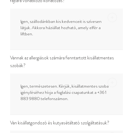
fajtára vonatkozó korlátozás?
Igen, szállodánkban kis kedvenceit is szívesen
látjuk. Akkora háziállat hozható, amely elfér a
liftben.
Vannak az allergiások számára fenntartott kisállatmentes
szobák?
Igen, természetesen. Kérjük, kisállatmentes szoba
igényléséhez hívja a foglalási csapatunkat a +36 1
883 9880 telefonszámon.
Van kisállatgondozó és kutyasétáltató szolgáltatásuk?