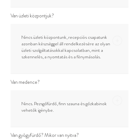
Van üzleti központjuk?
Nincs üzleti központunk, recepciós csapatunk
azonban készséggel áll rendelkezésére az olyan
üzleti szolgáltatásokkal kapcsolatban, mint a
szkennelés, a nyomtatás és a fénymásolás.
Van medence?
Nincs. Pezsgőfürdő, finn szauna és gőzkabinok
vehetők igénybe.
Van gyógyfürdő? Mikor van nyitva?