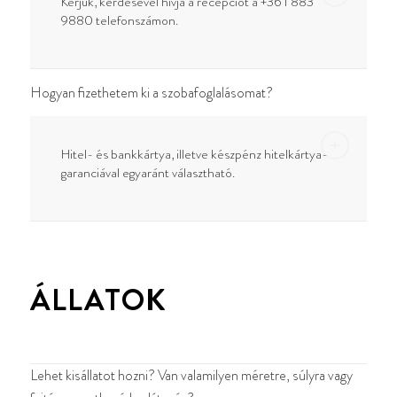
Kérjük, kérdésével hívja a recepciót a +36 1 883
9880 telefonszámon.
Hogyan fizethetem ki a szobafoglalásomat?
Hitel- és bankkártya, illetve készpénz hitelkártya-
garanciával egyaránt választható.
ÁLLATOK
Lehet kisállatot hozni? Van valamilyen méretre, súlyra vagy