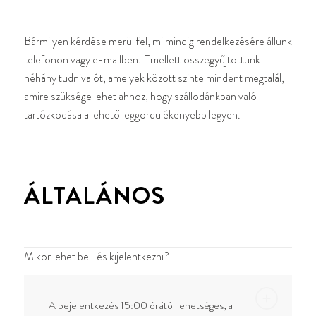
Bármilyen kérdése merül fel, mi mindig rendelkezésére állunk
telefonon vagy e-mailben. Emellett összegyűjtöttünk
néhány tudnivalót, amelyek között szinte mindent megtalál,
amire szüksége lehet ahhoz, hogy szállodánkban való
tartózkodása a lehető leggördülékenyebb legyen.
ÁLTALÁNOS
Mikor lehet be- és kijelentkezni?
A bejelentkezés 15:00 órától lehetséges, a