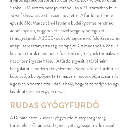
a város legrégebbi török fürdőinek. Az 1574-75-ben épült
Szokollu Musztafa pasa jóvoltából, és a 19. században Hild
József klasszicista stílusban bővítette. A fürdő története
egyedülálló: Marczibányi István a budai irgalmas rendnek
adományozta, hogy bevételeivel szegény betegeket
támogassanak. A 2000-es évek nagyarányú felújítása során
az épület visszanyerte régi pompáját. Öt medencéje közül a
központi török medence a fő attrakció, melynek termálvize
naponta négyszer frissül. A fürdő egyesíti a történelmi
hangulatot a modern kényelemmel. Koedukált és fürdőruha
kötelező, a belépőjegy tartalmazza a medencék, a szauna és
a gőzkabin használatát. Ideális hely, hogy feltöltődjön és egy
kis időutazásban vegyen részt!
RUDAS GYÓGYFÜRDŐ
A Dunára néző Rudas Gyógyfürdő Budapest gazdag
történelméről tanúskodik, amelyet egy csipetnyi luxussal