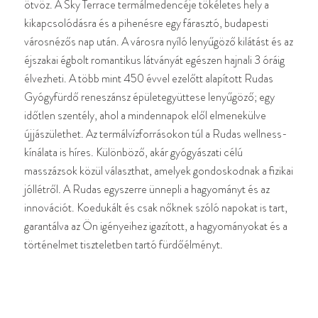
ötvöz. A Sky Terrace termálmedencéje tökéletes hely a
kikapcsolódásra és a pihenésre egy fárasztó, budapesti
városnézős nap után. A városra nyíló lenyűgöző kilátást és az
éjszakai égbolt romantikus látványát egészen hajnali 3 óráig
élvezheti. A több mint 450 évvel ezelőtt alapított Rudas
Gyógyfürdő reneszánsz épületegyüttese lenyűgöző; egy
időtlen szentély, ahol a mindennapok elől elmenekülve
újjászülethet. Az termálvízforrásokon túl a Rudas wellness-
kínálata is híres. Különböző, akár gyógyászati célú
masszázsok közül választhat, amelyek gondoskodnak a fizikai
jóllétről. A Rudas egyszerre ünnepli a hagyományt és az
innovációt. Koedukált és csak nőknek szóló napokat is tart,
garantálva az Ön igényeihez igazított, a hagyományokat és a
történelmet tiszteletben tartó fürdőélményt.