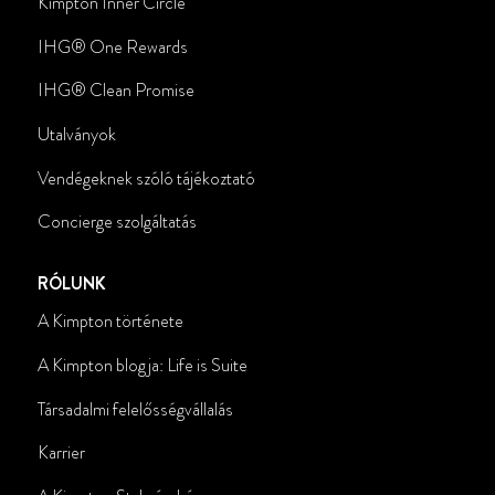
Kimpton Inner Circle
IHG® One Rewards
IHG
®
Clean Promise
Utalványok
Vendégeknek szóló tájékoztató
Concierge szolgáltatás
RÓLUNK
A Kimpton története
A Kimpton blogja: Life is Suite
Társadalmi felelősségvállalás
Karrier