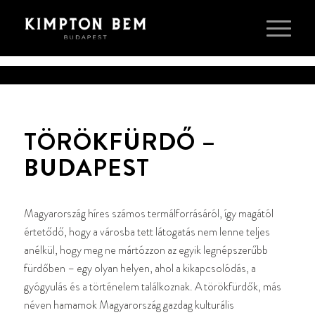
TÖRÖKFÜRDŐ –
BUDAPEST
Magyarország híres számos termálforrásáról, így magától
értetődő, hogy a városba tett látogatás nem lenne teljes
anélkül, hogy meg ne mártózzon az egyik legnépszerűbb
fürdőben – egy olyan helyen, ahol a kikapcsolódás, a
gyógyulás és a történelem találkoznak. A törökfürdők, más
néven hamamok Magyarország gazdag kulturális