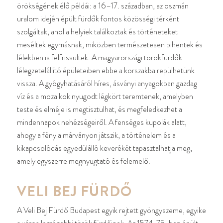
örökségének élő példái: a 16–17. században, az oszmán
uralom idején épült fürdők fontos közösségi térként
szolgáltak, ahol a helyiek találkoztak és történeteket
meséltek egymásnak, miközben természetesen pihentek és
lélekben is felfrissültek. A magyarországi törökfürdők
lélegzetelállító épületeiben ebbe a korszakba repülhetünk
vissza. A gyógyhatásáról híres, ásványi anyagokban gazdag
víz és a mozaikok nyugodt légkört teremtenek, amelyben
teste és elméje is megtisztulhat, és megfeledkezhet a
mindennapok nehézségeiről. A fenséges kupolák alatt,
ahogy a fény a márványon játszik, a történelem és a
kikapcsolódás egyedülálló keverékét tapasztalhatja meg,
amely egyszerre megnyugtató és felemelő.
VELI BEJ FÜRDŐ
A Veli Bej Fürdő Budapest egyik rejtett gyöngyszeme, egyike