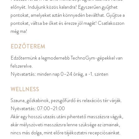
előnyét. Induljunk közös kalandra! Egyszerűen gyűjthet
pontokat, amelyeket aztán könnyedén beválthat. Gyűjtse a
pontokat, váltsa be őket és érezze jól magát! Csatlakozzon
még ma!
EDZŐTEREM
Edzőtermünk a legmodernebb TechnoGym-gépekkel van
felszerelve.
Nyitvatartás: minden nap 0–24 óráig, a -1. szinten
WELLNESS
Szauna, gőzkabinok, pezsgőfürdő és relaxációs tér várják.
Nyitvatartás: 07:00–21:00
Akár egy hosszú utazás utáni pihentető masszázsra vágyik,
akár mélyszöveti masszázsra lenne szüksége az izmainak,
nincs más dolga, mint előre tájékoztatni recepciósainkat.