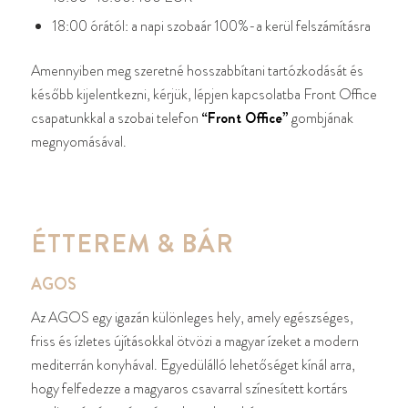
18:00 órától: a napi szobaár 100%-a kerül felszámításra
Amennyiben meg szeretné hosszabbítani tartózkodását és
később kijelentkezni, kérjük, lépjen kapcsolatba Front Office
csapatunkkal a szobai telefon
“Front Office”
gombjának
megnyomásával.
ÉTTEREM
&
BÁR
AGOS
Az AGOS egy igazán különleges hely, amely egészséges,
friss és ízletes újításokkal ötvözi a magyar ízeket a modern
mediterrán konyhával. Egyedülálló lehetőséget kínál arra,
hogy felfedezze a magyaros csavarral színesített kortárs