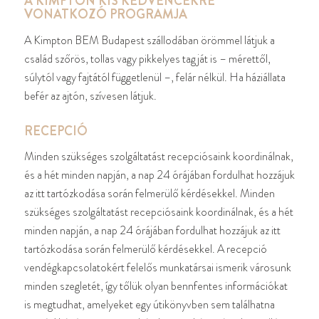
A KIMPTON KIS KEDVENCEKRE
VONATKOZÓ PROGRAMJA
A Kimpton BEM Budapest szállodában örömmel látjuk a
család szőrös, tollas vagy pikkelyes tagját is – mérettől,
súlytól vagy fajtától függetlenül –, felár nélkül. Ha háziállata
befér az ajtón, szívesen látjuk.
RECEPCIÓ
Minden szükséges szolgáltatást recepciósaink koordinálnak,
és a hét minden napján, a nap 24 órájában fordulhat hozzájuk
az itt tartózkodása során felmerülő kérdésekkel. Minden
szükséges szolgáltatást recepciósaink koordinálnak, és a hét
minden napján, a nap 24 órájában fordulhat hozzájuk az itt
tartózkodása során felmerülő kérdésekkel. A recepció
vendégkapcsolatokért felelős munkatársai ismerik városunk
minden szegletét, így tőlük olyan bennfentes információkat
is megtudhat, amelyeket egy útikönyvben sem találhatna