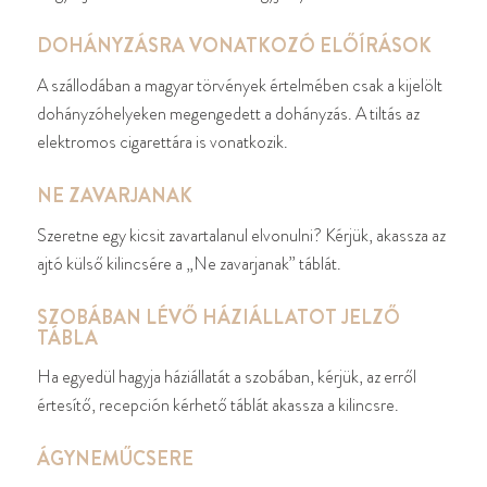
DOHÁNYZÁSRA VONATKOZÓ ELŐÍRÁSOK
A szállodában a magyar törvények értelmében csak a kijelölt
dohányzóhelyeken megengedett a dohányzás. A tiltás az
elektromos cigarettára is vonatkozik.
NE ZAVARJANAK
Szeretne egy kicsit zavartalanul elvonulni? Kérjük, akassza az
ajtó külső kilincsére a „Ne zavarjanak” táblát.
SZOBÁBAN LÉVŐ HÁZIÁLLATOT JELZŐ
TÁBLA
Ha egyedül hagyja háziállatát a szobában, kérjük, az erről
értesítő, recepción kérhető táblát akassza a kilincsre.
ÁGYNEMŰCSERE