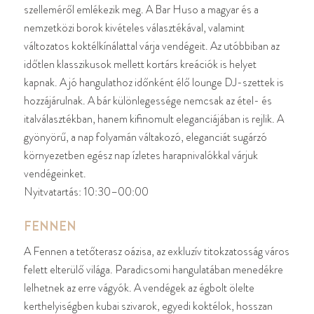
szelleméről emlékezik meg. A Bar Huso a magyar és a
nemzetközi borok kivételes választékával, valamint
változatos koktélkínálattal várja vendégeit. Az utóbbiban az
időtlen klasszikusok mellett kortárs kreációk is helyet
kapnak. A jó hangulathoz időnként élő lounge DJ-szettek is
hozzájárulnak. A bár különlegessége nemcsak az étel- és
italválasztékban, hanem kifinomult eleganciájában is rejlik. A
gyönyörű, a nap folyamán váltakozó, eleganciát sugárzó
környezetben egész nap ízletes harapnivalókkal várjuk
vendégeinket.
Nyitvatartás: 10:30–00:00
FENNEN
A Fennen a tetőterasz oázisa, az exkluzív titokzatosság város
felett elterülő világa. Paradicsomi hangulatában menedékre
lelhetnek az erre vágyók. A vendégek az égbolt ölelte
kerthelyiségben kubai szivarok, egyedi koktélok, hosszan