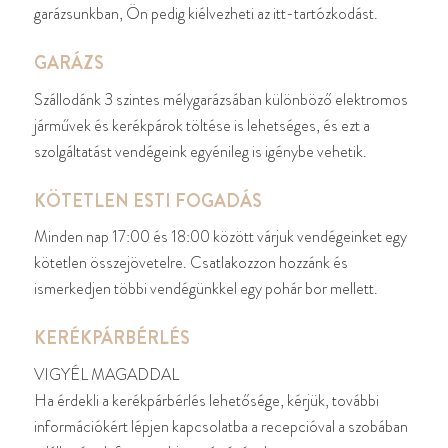
garázsunkban, Ön pedig kiélvezheti az itt-tartózkodást.
GARÁZS
Szállodánk 3 szintes mélygarázsában különböző elektromos
járművek és kerékpárok töltése is lehetséges, és ezt a
szolgáltatást vendégeink egyénileg is igénybe vehetik.
KÖTETLEN ESTI FOGADÁS
Minden nap 17:00 és 18:00 között várjuk vendégeinket egy
kötetlen összejövetelre. Csatlakozzon hozzánk és
ismerkedjen többi vendégünkkel egy pohár bor mellett.
KERÉKPÁRBÉRLÉS
VIGYÉL MAGADDAL
Ha érdekli a kerékpárbérlés lehetősége, kérjük, további
információkért lépjen kapcsolatba a recepcióval a szobában