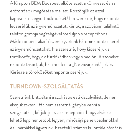
A Kimpton BEM Budapest elkötelezett a környezet és az
erőforrások megőrzése mellett. Köszönjük az ezzel
kapcsolatos együttműködését! Ha szeretné, hogy naponta
lecseréljük az ágyneműhuzatot, kérjük, a szobában található
telefon gombja segítségével forduljon a recepcióhoz.
Máskülönben takarítószemélyzetünk háromnaponta cseréli
az ágyneműhuzatokat. Ha szeretné, hogy kicseréljük a
törölközőt, hagyja a fürdőkádban vagy a padlón. A szobákat
naponta takarítjuk, ha nincs kint a „Ne zavarjanak” jelzés.
Kérésre a törölközőket naponta cseréljük.
TURNDOWN-SZOLGÁLTATÁS
Szeretnénk biztosítani a szokásos esti kiszolgálást, de nem
akarjuk zavarni. Ha nem szeretné igénybe venni a
szolgáltatást, kérjük, jelezze a recepción. Hogy alvása a
lehető legpihentetőbb legyen, minőségi pehelypaplanokkal
és -párnákkal ágyazunk. Ezenfelül számos különféle párnát is