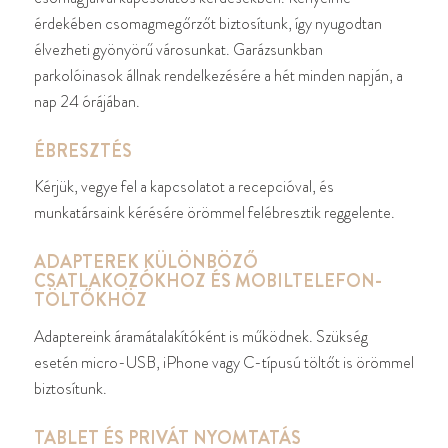
érdekében csomagmegőrzőt biztosítunk, így nyugodtan
élvezheti gyönyörű városunkat. Garázsunkban
parkolóinasok állnak rendelkezésére a hét minden napján, a
nap 24 órájában.
ÉBRESZTÉS
Kérjük, vegye fel a kapcsolatot a recepcióval, és
munkatársaink kérésére örömmel felébresztik reggelente.
ADAPTEREK KÜLÖNBÖZŐ
CSATLAKOZÓKHOZ ÉS MOBILTELEFON-
TÖLTŐKHÖZ
Adaptereink áramátalakítóként is működnek. Szükség
esetén micro-USB, iPhone vagy C-típusú töltőt is örömmel
biztosítunk.
TABLET ÉS PRIVÁT NYOMTATÁS