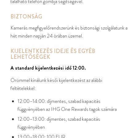
található telefon gombja segítségével.
BIZTONSÁG
Kamerás megfigyelőrendszerünk és biztonsági szolgálatunk a
hét minden napján 24 órában üzemel.
KIJELENTKEZÉS IDEJE ÉS EGYÉB
LEHETŐSÉGEK
A standard kijelentkezési idő 12:00.
Örömmel kínálunk késői kijelentkezést az alábbi
feltételekkel:
12:00–14:00: díjmentes, szabad kapacitás
függvényében az IHG One Rewards tagok számára
12:00–13:00: díjmentes, szabad kapacitás
függvényében
13:00–18:00: 100 EUR