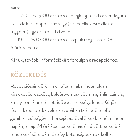
Varrás:
Ha 07:00 és 19:00 óra között megkapjuk, akkor vendégünk
az általa kért időpontban vagy (a rendelkezésre állástól
függően) egy órán belül átveheti.
Ha 19:00 és 07:00 óra között kapjuk meg, akkor 08:00
órától veheti át.
Kérjük, további információkért forduljon a recepcióhoz.
KÖZLEKEDÉS
Recepciósaink örömmel lefoglalnak minden olyan
közlekedési eszközt, beleértve a taxit és a magánlimuzint is,
amelyre a nálunk töltött idő alatt szüksége lehet. Kérjük,
lépjen kapcsolatba velük a szobában található telefon
gombja segítségével. Ha saját autóval érkezik, a hét minden
napján, a nap 24 órájában parkolóinas és őrzött parkoló áll
rendelkezésére. Járműve így biztonságosan parkolhat