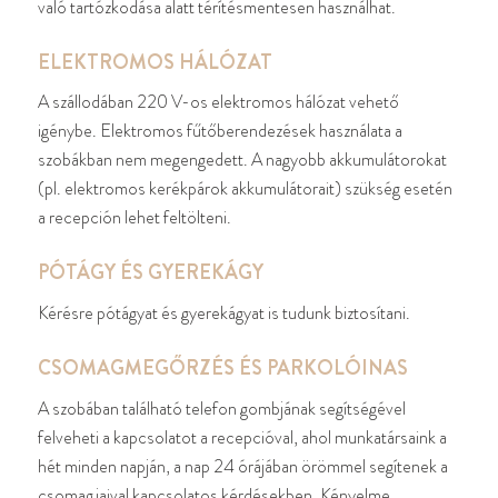
való tartózkodása alatt térítésmentesen használhat.
ELEKTROMOS HÁLÓZAT
A szállodában 220 V-os elektromos hálózat vehető
igénybe. Elektromos fűtőberendezések használata a
szobákban nem megengedett. A nagyobb akkumulátorokat
(pl. elektromos kerékpárok akkumulátorait) szükség esetén
a recepción lehet feltölteni.
PÓTÁGY ÉS GYEREKÁGY
Kérésre pótágyat és gyerekágyat is tudunk biztosítani.
CSOMAGMEGŐRZÉS ÉS PARKOLÓINAS
A szobában található telefon gombjának segítségével
felveheti a kapcsolatot a recepcióval, ahol munkatársaink a
hét minden napján, a nap 24 órájában örömmel segítenek a
csomagjaival kapcsolatos kérdésekben. Kényelme