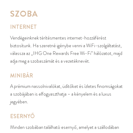
SZOBA
INTERNET
Vendégeinknek térítésmentes internet-hozzáférést
biztosítunk. Ha szeretné igénybe venni a WiFi-szolgáltatást,
válassza az „IHG One Rewards Free Wi-Fi” hálózatot, majd
adja meg a szobaszámát és a vezetéknevét.
MINIBÁR
A prémium nassolnivalókat, üdítőket és ízletes finomságokat
a szobájában is elfogyaszthatja – a kényelem és a luxus
jegyében.
ESERNYŐ
Minden szobában található esernyő, amelyet a szállodában