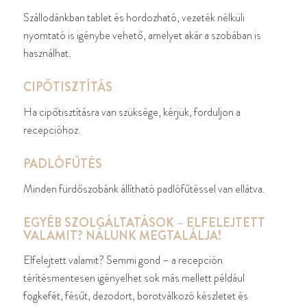
Szállodánkban tablet és hordozható, vezeték nélküli
nyomtató is igénybe vehető, amelyet akár a szobában is
használhat.
CIPŐTISZTÍTÁS
Ha cipőtisztításra van szüksége, kérjük, forduljon a
recepcióhoz.
PADLÓFŰTÉS
Minden fürdőszobánk állítható padlófűtéssel van ellátva.
EGYÉB SZOLGÁLTATÁSOK – ELFELEJTETT
VALAMIT? NÁLUNK MEGTALÁLJA!
Elfelejtett valamit? Semmi gond – a recepción
térítésmentesen igényelhet sok más mellett például
fogkefét, fésűt, dezodort, borotválkozó készletet és