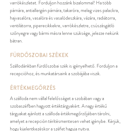
varrókészletet. Forduljon hozzánk bizalommal! Ha több
párnára, antiallergén párnára, takaróra, meleg vizes palackra,
hajvasalóra, vasalóra és vasalódeszkára, vázára, radiátorra,
ventilátorra, piperecikkekre, varrókészletre, csúszásgátló
szőnyegre vagy bármi másra lenne szüksége, jelezze nekünk
bátran.
FÜRDŐSZOBAI SZÉKEK
Szállodánkban fürdőszobai szék is igényelhető. Forduljon a
recepcióhoz, és munkatársaink a szobájába viszik.
ÉRTÉKMEGŐRZÉS
A szálloda nem vállal felelősséget a szobában vagy a
szobaszéfben hagyott értéktárgyakért. A nagy értékű
tárgyakat ajánlott a szálloda értékmegőrzőjében tárolni,
amelyet a recepción térítésmentesen vehet igénybe. Kérjük,
hogy kijelentkezéskor a széfet hagyja nyitva.