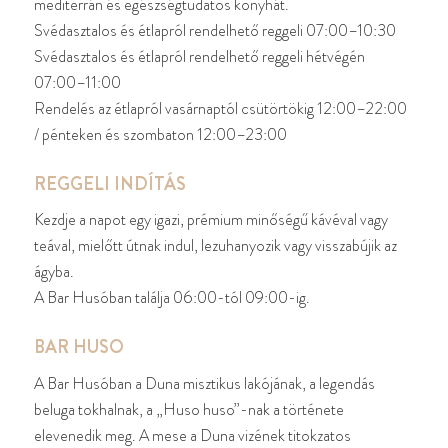
mediterrán és egészségtudatos konyhát.
Svédasztalos és étlapról rendelhető reggeli 07:00–10:30
Svédasztalos és étlapról rendelhető reggeli hétvégén
07:00–11:00
Rendelés az étlapról vasárnaptól csütörtökig 12:00–22:00
/ pénteken és szombaton 12:00–23:00
REGGELI INDÍTÁS
Kezdje a napot egy igazi, prémium minőségű kávéval vagy
teával, mielőtt útnak indul, lezuhanyozik vagy visszabújik az
ágyba.
A Bar Husóban találja 06:00-tól 09:00-ig.
BAR HUSO
A Bar Husóban a Duna misztikus lakójának, a legendás
beluga tokhalnak, a „Huso huso”-nak a története
elevenedik meg. A mese a Duna vizének titokzatos