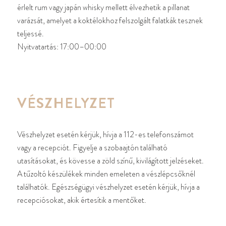
érlelt rum vagy japán whisky mellett élvezhetik a pillanat
varázsát, amelyet a koktélokhoz felszolgált falatkák tesznek
teljessé.
Nyitvatartás: 17:00–00:00
VÉSZHELYZET
Vészhelyzet esetén kérjük, hívja a 112-es telefonszámot
vagy a recepciót. Figyelje a szobaajtón található
utasításokat, és kövesse a zöld színű, kivilágított jelzéseket.
A tűzoltó készülékek minden emeleten a vészlépcsőknél
találhatók. Egészségügyi vészhelyzet esetén kérjük, hívja a
recepciósokat, akik értesítik a mentőket.