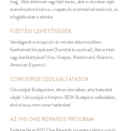
meg. Akár éttermet vagy bárt keres, akár a városban zajló
eseményekre kíváncsi, csapatunk örömmel ad tanácsot, és
a foglalásokat is elintézi.
FIZETÉSI LEHETŐSÉGEK
Vendégeink a recepción és minden éttermünkben
fizethetnek készpénzzel (forinttal és euróval), illetve hitel-
vagy bankkártyával (Visa, Visapay, Mastercard, Maestro,
American Express).
CONCIERGE SZOLGÁLTATÁSOK
Üdvözöljük Budapesten, álmai városában, ahol kalandok
várják! Üdvözöljük a Kimpton BEM Budapest szállodában,
ahol a luxus nem ismer határokat!
AZ IHG ONE REWARDS PROGRAM
Fedezze fel az IHG One Rewards program számos vonzó