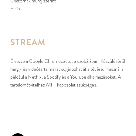
Csatornák műfaj szerint
EPG
STREAM
Élvezze a Google Chromecastot a szobájában. Készülékéről
hang- és videótartalmakat sugározhat át a tévére. Használja
például a Netflix, a Spotify és a YouTube alkalmazásokat. A
tartalomátvitelhez WiFi-kapcsolat szükséges.