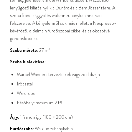
teli megjelenése Marcel Wanderst dicséri. A szobából
lenyűgöző kilátás nyílik a Dunára és a Bem József térre. A
szoba franciaággyal és walk-in zuhanykabinnal van
felszerelve. A kényelemről sok más mellett a Nespresso-
kávéfőző, a Balmain fürdőszobai cikkei és az okostévé
gondoskodnak.
Szoba mérete:
27 m²
Szoba kialakítása:
Marcel Wanders tervezte kék vagy zöld dizájn
Íróasztal
Wardrobe
Férőhely: maximum 2 fő
Ágy:
1 franciaágy (180 × 200 cm)
Fürdőszoba:
Walk-in zuhanykabin