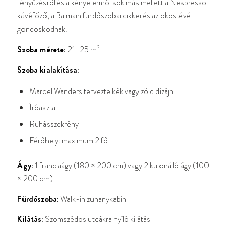
fényűzésről és a kényelemről sok más mellett a Nespresso-
kávéfőző, a Balmain fürdőszobai cikkei és az okostévé
gondoskodnak.
Szoba mérete:
21–25 m²
Szoba kialakítása:
Marcel Wanders tervezte kék vagy zöld dizájn
Íróasztal
Ruhásszekrény
Férőhely: maximum 2 fő
Ágy:
1 franciaágy (180 × 200 cm) vagy 2 különálló ágy (100
× 200 cm)
Fürdőszoba:
Walk-in zuhanykabin
Kilátás:
Szomszédos utcákra nyíló kilátás