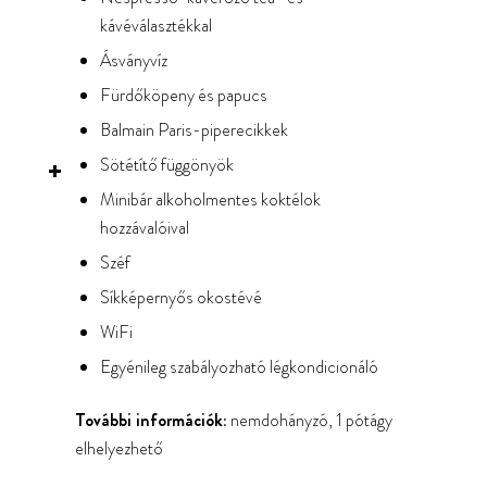
kávéválasztékkal
Ásványvíz
Fürdőköpeny és papucs
Balmain Paris-piperecikkek
Sötétítő függönyök
Minibár alkoholmentes koktélok
hozzávalóival
Széf
Síkképernyős okostévé
WiFi
Egyénileg szabályozható légkondicionáló
További információk:
nemdohányzó, 1 pótágy
elhelyezhető