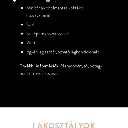
Minibár alkoholmentes koktélok
hozzávalóival
Széf
Síkképernyős okostévé
WiFi
Egyénileg szabályozható légkondicionáló
További információk:
Nemdohányzó, pótágy
nem áll rendelkezésre
LAKOSZTÁLYOK