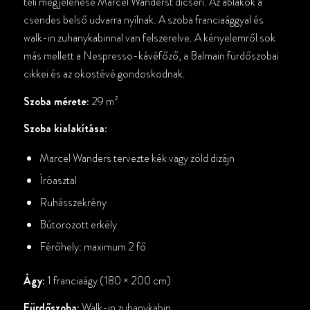
teli megjelenése Marcel Wanderst dicséri. Az ablakok a
csendes belső udvarra nyílnak. A szoba franciaággyal és
walk-in zuhanykabinnal van felszerelve. A kényelemről sok
más mellett a Nespresso-kávéfőző, a Balmain fürdőszobai
cikkei és az okostévé gondoskodnak.
Szoba mérete:
29 m²
Szoba kialakítása:
Marcel Wanders tervezte kék vagy zöld dizájn
Íróasztal
Ruhásszekrény
Bútorozott erkély
Férőhely: maximum 2 fő
Ágy:
1 franciaágy (180 × 200 cm)
Fürdőszoba:
Walk-in zuhanykabin