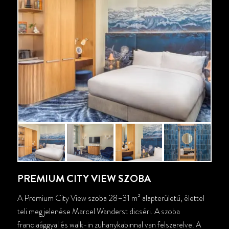
PREMIUM CITY VIEW SZOBA
A Premium City View szoba 28–31 m² alapterületű, élettel
teli megjelenése Marcel Wanderst dicséri. A szoba
franciaággyal és walk-in zuhanykabinnal van felszerelve. A