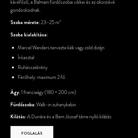
kávéfőző, a Balmain fürdőszobai cikkei és az okostévé
gondoskodnak.
Szoba mérete:
23–25 m²
Szoba kialakítása:
Marcel Wanders tervezte kék vagy zöld dizájn
Íróasztal
Ruhásszekrény
Férőhely: maximum 2 fő
Ágy:
1 franciaágy (180 × 200 cm)
Fürdőszoba:
Walk-in zuhanykabin
Kilátás:
A Dunára és a Bem József térre nyíló kilátás
FOGLALÁS