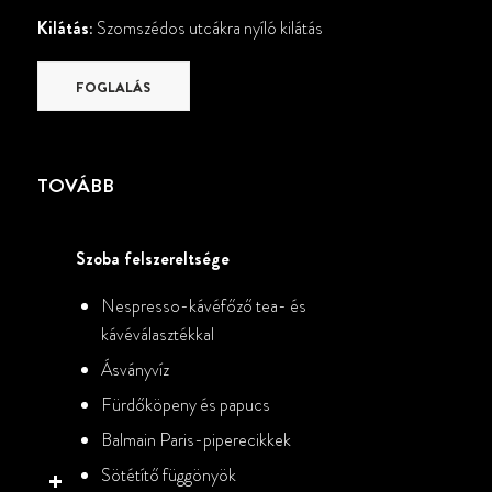
Kilátás:
Szomszédos utcákra nyíló kilátás
FOGLALÁS
TOVÁBB
Szoba felszereltsége
Nespresso-kávéfőző tea- és
kávéválasztékkal
Ásványvíz
Fürdőköpeny és papucs
Balmain Paris-piperecikkek
Sötétítő függönyök