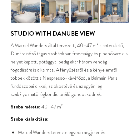
STUDIO WITH DANUBE VIEW
A Marcel Wanders által tervezett, 40–47 m² alapterületű,
Dunára néző tágas szobánkban franciaágy és pihenősarok is
helyet kapott, pótággyal pedig akár három vendég
fogadására is alkalmas. A fényűzésről és a kényelemről
többek között a Nespresso-kávéfőző, a Balmain Paris
fürdőszobai cikkei, az okostévé és az egyénileg
szabályozható légkondicionáló gondoskodnak.
Szoba mérete:
40–47 m²
Szoba kialakítása:
Marcel Wanders tervezte egyedi megjelenés