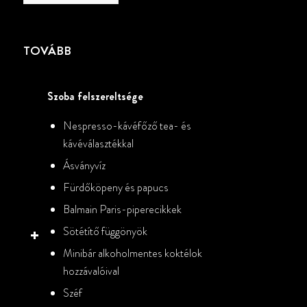
TOVÁBB
Szoba felszereltsége
Nespresso-kávéfőző tea- és
kávéválasztékkal
Ásványvíz
Fürdőköpeny és papucs
Balmain Paris-piperecikkek
Sötétítő függönyök
Minibár alkoholmentes koktélok
hozzávalóival
Széf