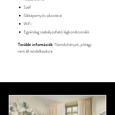
Széf
Síkképernyős okostévé
WiFi
Egyénileg szabályozható légkondicionáló
További információk:
Nemdohányzó, pótágy
nem áll rendelkezésre