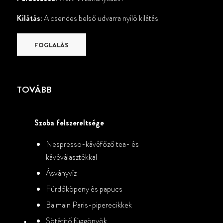
Kilátás:
A csendes belső udvarra nyíló kilátás
FOGLALÁS
TOVÁBB
Szoba felszereltsége
Nespresso-kávéfőző tea- és
kávéválasztékkal
Ásványvíz
Fürdőköpeny és papucs
Balmain Paris-piperecikkek
Sötétítő függönyök