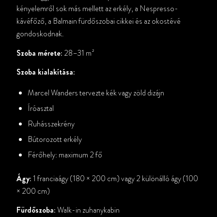
kényelemről sok más mellett az erkély, a Nespresso-
kávéfőző, a Balmain fürdőszobai cikkei és az okostévé
gondoskodnak.
Szoba mérete:
28–31 m²
Szoba kialakítása:
Marcel Wanders tervezte kék vagy zöld dizájn
Íróasztal
Ruhásszekrény
Bútorozott erkély
Férőhely: maximum 2 fő
Ágy:
1 franciaágy (180 × 200 cm) vagy 2 különálló ágy (100
× 200 cm)
Fürdőszoba:
Walk-in zuhanykabin