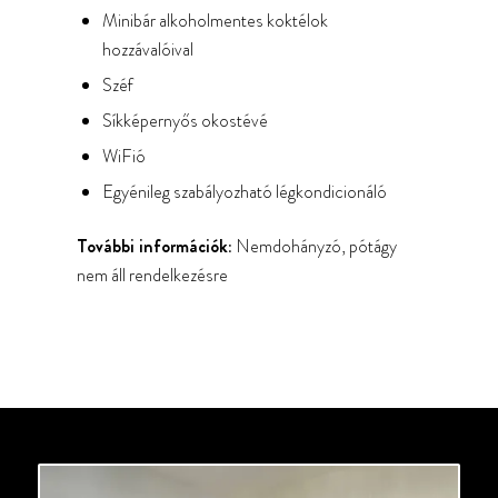
Minibár alkoholmentes koktélok
hozzávalóival
Széf
Síkképernyős okostévé
WiFió
Egyénileg szabályozható légkondicionáló
További információk:
Nemdohányzó, pótágy
nem áll rendelkezésre