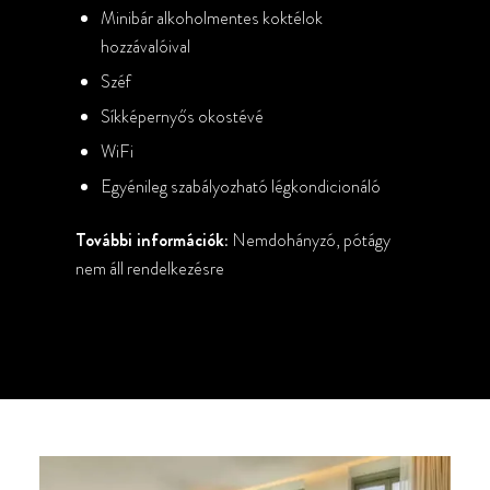
Minibár alkoholmentes koktélok
hozzávalóival
Széf
Síkképernyős okostévé
WiFi
Egyénileg szabályozható légkondicionáló
További információk:
Nemdohányzó, pótágy
nem áll rendelkezésre