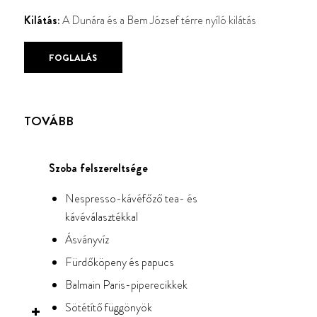
Kilátás:
A Dunára és a Bem József térre nyíló kilátás
FOGLALÁS
TOVÁBB
Szoba felszereltsége
Nespresso-kávéfőző tea- és
kávéválasztékkal
Ásványvíz
Fürdőköpeny és papucs
Balmain Paris-piperecikkek
Sötétítő függönyök