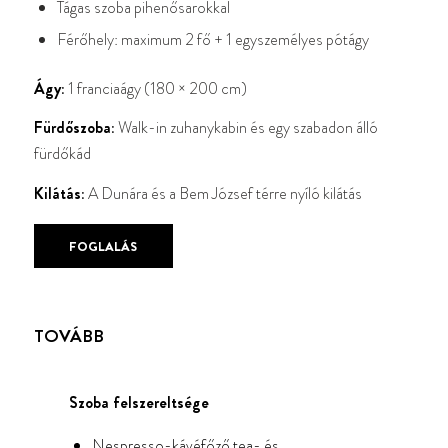
Tágas szoba pihenősarokkal
Férőhely: maximum 2 fő + 1 egyszemélyes pótágy
Ágy:
1 franciaágy (180 × 200 cm)
Fürdőszoba:
Walk-in zuhanykabin és egy szabadon álló
fürdőkád
Kilátás:
A Dunára és a Bem József térre nyíló kilátás
FOGLALÁS
TOVÁBB
Szoba felszereltsége
Nespresso-kávéfőző tea- és