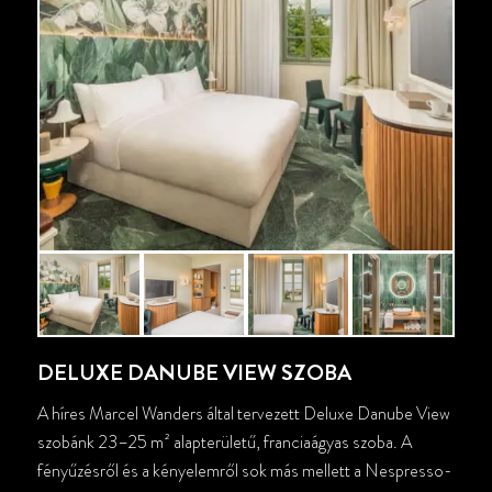
DELUXE DANUBE VIEW SZOBA
A híres Marcel Wanders által tervezett Deluxe Danube View
szobánk 23–25 m² alapterületű, franciaágyas szoba. A
fényűzésről és a kényelemről sok más mellett a Nespresso-