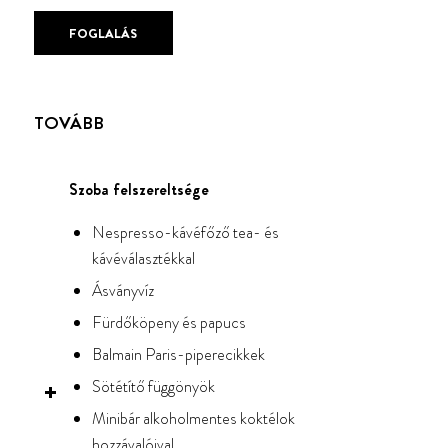
FOGLALÁS
TOVÁBB
Szoba felszereltsége
Nespresso-kávéfőző tea- és
kávéválasztékkal
Ásványvíz
Fürdőköpeny és papucs
Balmain Paris-piperecikkek
Sötétítő függönyök
Minibár alkoholmentes koktélok
hozzávalóival