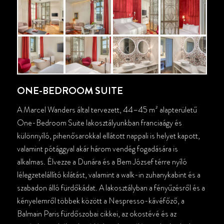
ONE-BEDROOM SUITE
A Marcel Wanders által tervezett, 44–45 m² alapterületű
One-Bedroom Suite lakosztályunkban franciaágy és
különnyíló, pihenősarokkal ellátott nappali is helyet kapott,
valamint pótággyal akár három vendég fogadására is
alkalmas. Élvezze a Dunára és a Bem József térre nyíló
lélegzetelállító kilátást, valamint a walk-in zuhanykabint és a
szabadon álló fürdőkádat. A lakosztályban a fényűzésről és a
kényelemről többek között a Nespresso-kávéfőző, a
Balmain Paris fürdőszobai cikkei, az okostévé és az