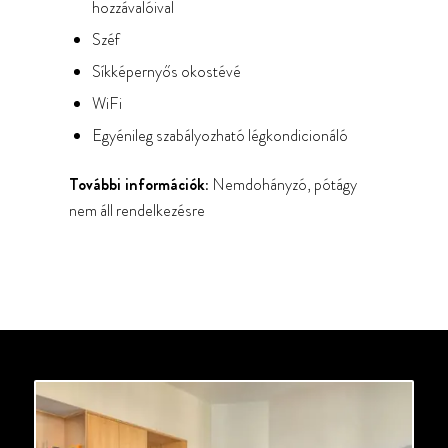
hozzávalóival
Széf
Síkképernyős okostévé
WiFi
Egyénileg szabályozható légkondicionáló
További információk:
Nemdohányzó, pótágy
nem áll rendelkezésre