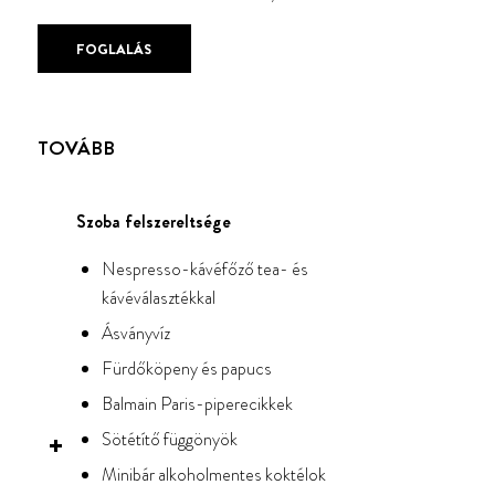
FOGLALÁS
TOVÁBB
Szoba felszereltsége
Nespresso-kávéfőző tea- és
kávéválasztékkal
Ásványvíz
Fürdőköpeny és papucs
Balmain Paris-piperecikkek
Sötétítő függönyök
Minibár alkoholmentes koktélok