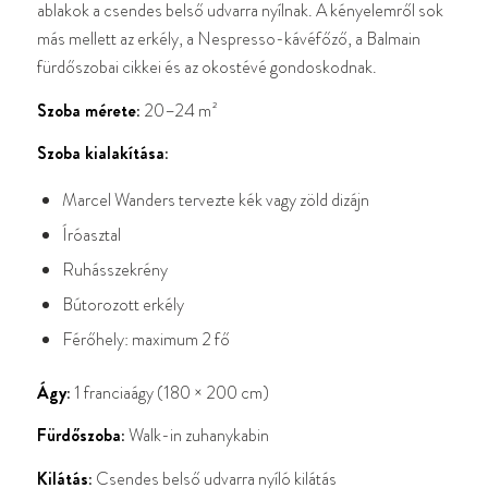
ablakok a csendes belső udvarra nyílnak. A kényelemről sok
más mellett az erkély, a Nespresso-kávéfőző, a Balmain
fürdőszobai cikkei és az okostévé gondoskodnak.
Szoba mérete:
20–24 m²
Szoba kialakítása:
Marcel Wanders tervezte kék vagy zöld dizájn
Íróasztal
Ruhásszekrény
Bútorozott erkély
Férőhely: maximum 2 fő
Ágy:
1 franciaágy (180 × 200 cm)
Fürdőszoba:
Walk-in zuhanykabin
Kilátás:
Csendes belső udvarra nyíló kilátás