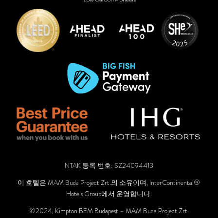
NTAK 등록 번호: SZ24094413
이 호텔은 MAM Buda Project Zrt.의 소유이며, InterContinental®
Hotels Group에서 운영합니다.
©2024, Kimpton BEM Budapest – MAM Buda Project Zrt.