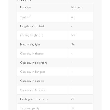
FENNEN
Location
Location
2
48
Total m
Length x width (m)
-
Ceiling height (m)
5,2
Natural daylight
Yes
Capacity in theatre
-
Capacity in classroom
-
Capacity in banquet
-
Capacity in cabaret
-
Capacity in U-shape
-
Existing setup capacity
21
Terrace capacity
37