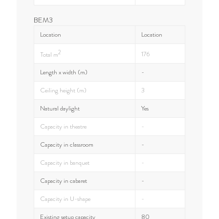
BEM3
Location
Location
2
176
Total m
Length x width (m)
-
Ceiling height (m)
3
Natural daylight
Yes
Capacity in theatre
-
Capacity in classroom
-
Capacity in banquet
-
Capacity in cabaret
-
Capacity in U-shape
-
Existing setup capacity
80