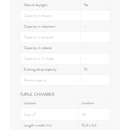
Natural daylight
Yes
Capacity in theatre
-
Capacity in classroom
-
Capacity in banquet
-
Capacity in cabaret
-
Capacity in U-shape
-
Existing setup capacity
10
Terrace capacity
-
TURUL CHAMBER
Location
Location
2
40
Total m
Length x width (m)
10,4 x 3,6