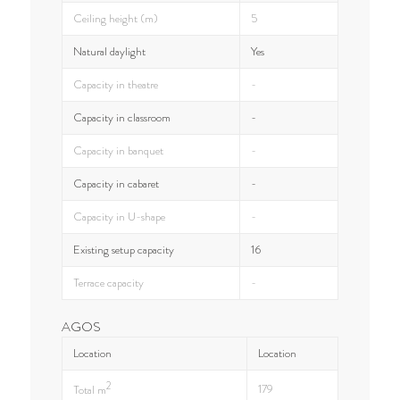
Ceiling height (m)
5
Natural daylight
Yes
Capacity in theatre
-
Capacity in classroom
-
Capacity in banquet
-
Capacity in cabaret
-
Capacity in U-shape
-
Existing setup capacity
16
Terrace capacity
-
AGOS
Location
Location
2
179
Total m