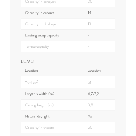
Capacity in banquet
20
Capacity in cabaret
14
Capacity in U-shape
13
Existing setup capacity
-
Terrace capacity
-
BEM 3
Location
Location
2
51
Total m
Length x width (m)
6,7x7,2
Ceiling height (m)
3,8
Natural daylight
Yes
Capacity in theatre
50