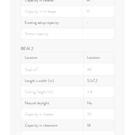
Capacity in cabaret
14
Capacity in U-shape
13
Existing setup capacity
-
Terrace capacity
-
BEM 2
Location
Location
2
48
Total m
Length x width (m)
5,1x7,2
Ceiling height (m)
3,8
Natural daylight
No
Capacity in theatre
30
Capacity in classroom
18