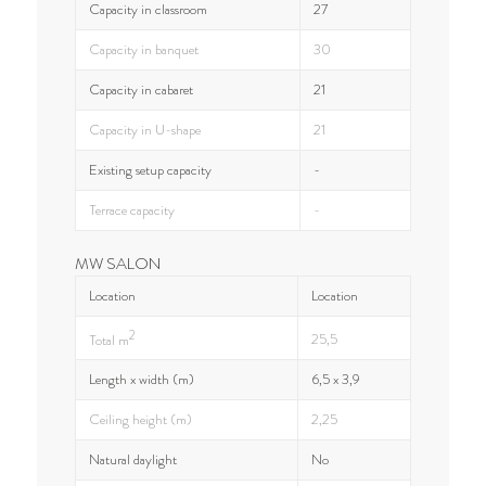
Capacity in classroom
27
Capacity in banquet
30
Capacity in cabaret
21
Capacity in U-shape
21
Existing setup capacity
-
Terrace capacity
-
MW SALON
Location
Location
2
25,5
Total m
Length x width (m)
6,5 x 3,9
Ceiling height (m)
2,25
Natural daylight
No