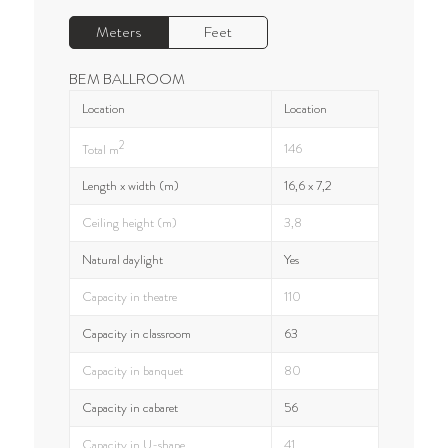
Meters
Feet
BEM BALLROOM
Location
Location
2
146
Total m
Length x width (m)
16,6 x 7,2
Ceiling height (m)
3,8
Natural daylight
Yes
Capacity in theatre
110
Capacity in classroom
63
Capacity in banquet
80
Capacity in cabaret
56
Capacity in U-shape
41