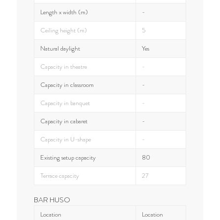
Length x width (m)
-
Ceiling height (m)
5
Natural daylight
Yes
Capacity in theatre
-
Capacity in classroom
-
Capacity in banquet
-
Capacity in cabaret
-
Capacity in U-shape
-
Existing setup capacity
80
Terrace capacity
27
BAR HUSO
Location
Location