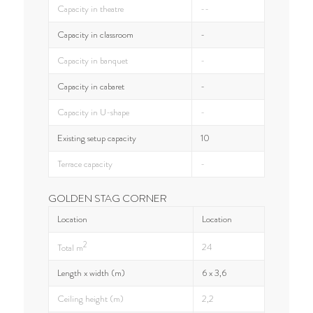
Capacity in theatre
--
Capacity in classroom
-
Capacity in banquet
-
Capacity in cabaret
-
Capacity in U-shape
-
Existing setup capacity
10
Terrace capacity
-
GOLDEN STAG CORNER
Location
Location
2
24
Total m
Length x width (m)
6 x 3,6
Ceiling height (m)
2,2