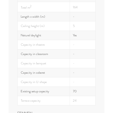
2
164
Total m
Length x width (m)
-
Ceiling height (m)
5
Natural daylight
Yes
Capacity in theatre
-
Capacity in classroom
-
Capacity in banquet
-
Capacity in cabaret
-
Capacity in U-shape
-
Existing setup capacity
70
Terrace capacity
24