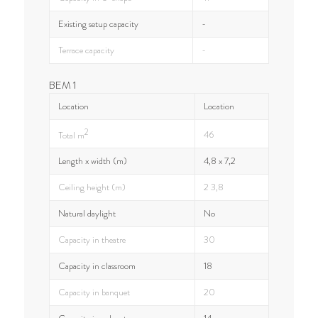
Existing setup capacity
-
Terrace capacity
-
BEM 1
Location
Location
2
46
Total m
Length x width (m)
4,8 x 7,2
Ceiling height (m)
2 3,8
Natural daylight
No
Capacity in theatre
30
Capacity in classroom
18
Capacity in banquet
20