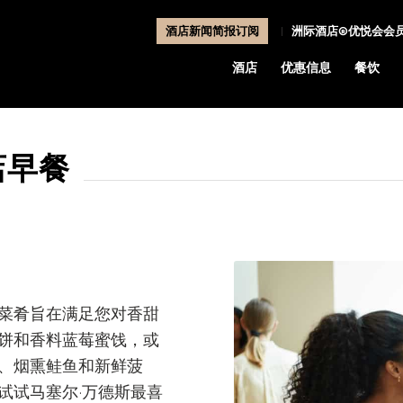
酒店新闻简报订阅
洲际酒店®优悦会会
酒店
优惠信息
餐饮
店早餐
菜肴旨在满足您对香甜
饼和香料蓝莓蜜饯，或
、烟熏鲑鱼和新鲜菠
试试马塞尔·万德斯最喜