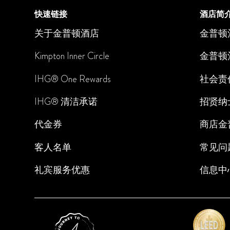
快速链接
酒店简
关于金普顿酒店
金普顿
Kimpton Inner Circle
金普顿
IHG® One Rewards
社会责
IHG
®
清洁承诺
招贤纳
代金券
商店金
客人名单
常见问
礼宾服务优惠
信息中