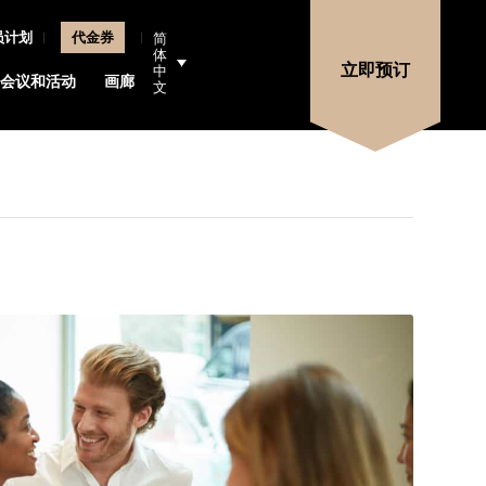
员计划
代金券
简
体
立即预订
中
会议和活动
画廊
地点
文